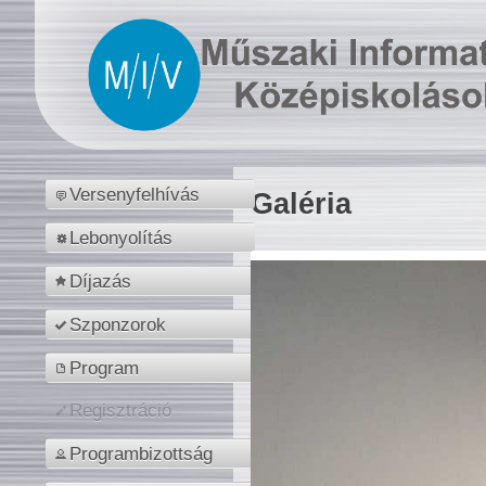
Versenyfelhívás
Galéria
Lebonyolítás
Díjazás
Szponzorok
Program
Regisztráció
Programbizottság