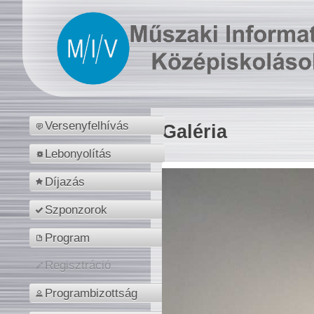
Versenyfelhívás
Galéria
Lebonyolítás
Díjazás
Szponzorok
Program
Regisztráció
Programbizottság