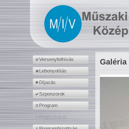
Versenyfelhívás
Galéria
Lebonyolítás
Díjazás
Szponzorok
Program
Regisztráció
Programbizottság