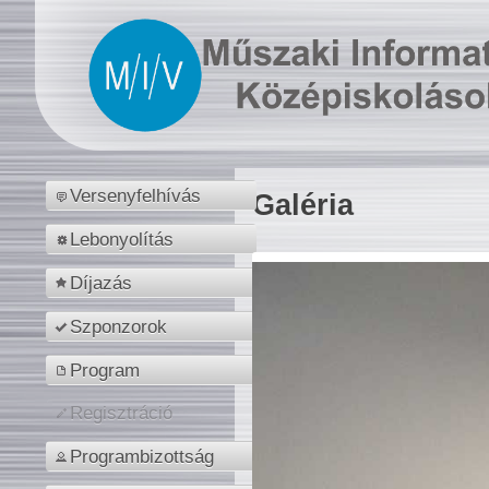
Versenyfelhívás
Galéria
Lebonyolítás
Díjazás
Szponzorok
Program
Regisztráció
Programbizottság