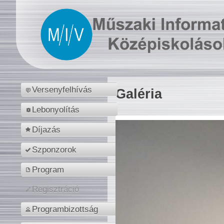
Versenyfelhívás
Galéria
Lebonyolítás
Díjazás
Szponzorok
Program
Regisztráció
Programbizottság