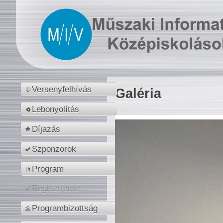
Versenyfelhívás
Galéria
Lebonyolítás
Díjazás
Szponzorok
Program
Regisztráció
Programbizottság