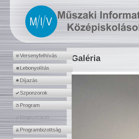
Versenyfelhívás
Galéria
Lebonyolítás
Díjazás
Szponzorok
Program
Regisztráció
Programbizottság