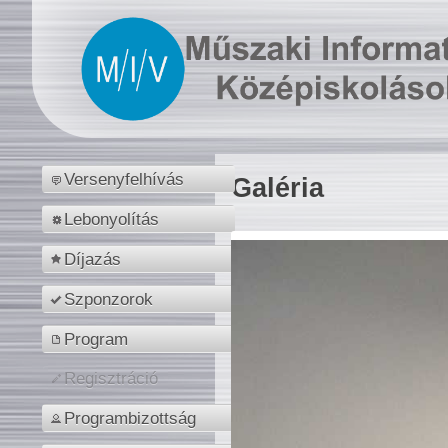
Versenyfelhívás
Galéria
Lebonyolítás
Díjazás
Szponzorok
Program
Regisztráció
Programbizottság