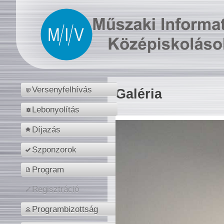
Versenyfelhívás
Galéria
Lebonyolítás
Díjazás
Szponzorok
Program
Regisztráció
Programbizottság