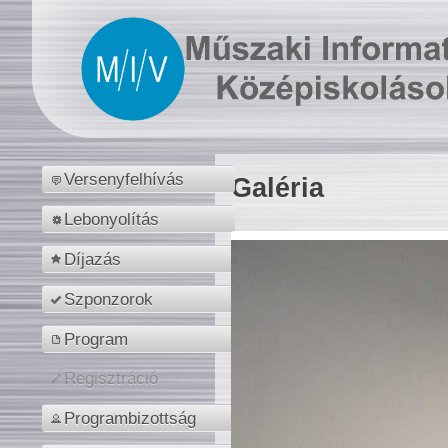
Versenyfelhívás
Galéria
Lebonyolítás
Díjazás
Szponzorok
Program
Regisztráció
Programbizottság