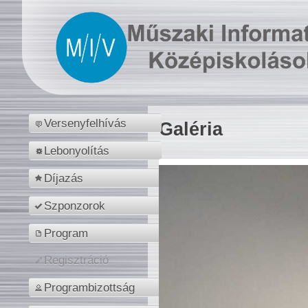
Versenyfelhívás
Galéria
Lebonyolítás
Díjazás
Szponzorok
Program
Regisztráció
Programbizottság