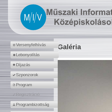
Versenyfelhívás
Galéria
Lebonyolítás
Díjazás
Szponzorok
Program
Regisztráció
Programbizottság