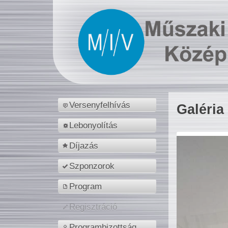
Versenyfelhívás
Galéria
Lebonyolítás
Díjazás
Szponzorok
Program
Regisztráció
Programbizottság