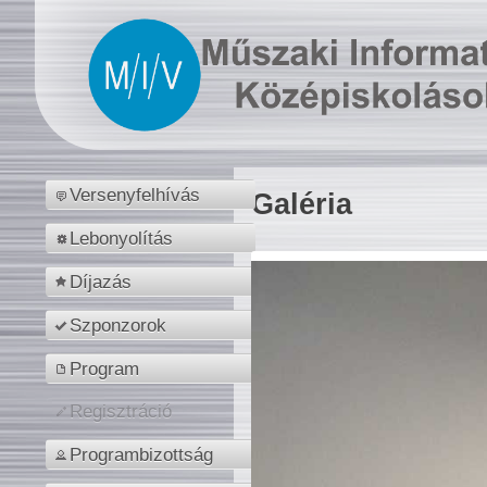
Versenyfelhívás
Galéria
Lebonyolítás
Díjazás
Szponzorok
Program
Regisztráció
Programbizottság