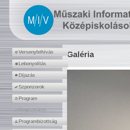
Versenyfelhívás
Galéria
Lebonyolítás
Díjazás
Szponzorok
Program
Regisztráció
Programbizottság