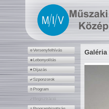
Versenyfelhívás
Galéria
Lebonyolítás
Díjazás
Szponzorok
Program
Regisztráció
Programbizottság