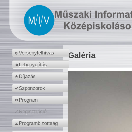
Versenyfelhívás
Galéria
Lebonyolítás
Díjazás
Szponzorok
Program
Regisztráció
Programbizottság