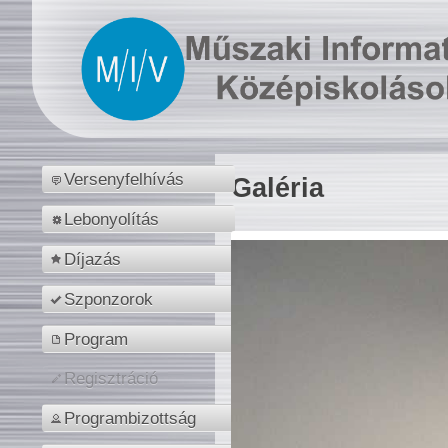
Versenyfelhívás
Galéria
Lebonyolítás
Díjazás
Szponzorok
Program
Regisztráció
Programbizottság