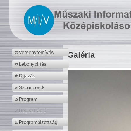
Versenyfelhívás
Galéria
Lebonyolítás
Díjazás
Szponzorok
Program
Regisztráció
Programbizottság