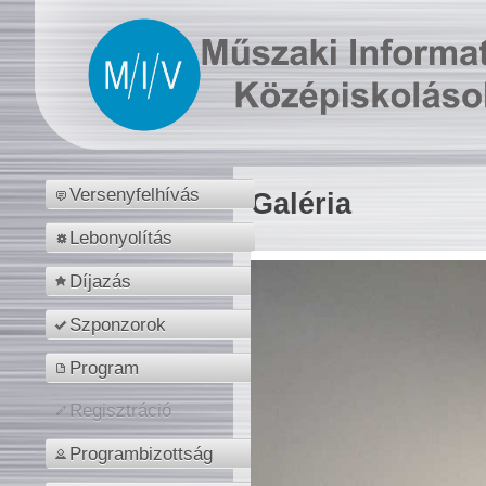
Versenyfelhívás
Galéria
Lebonyolítás
Díjazás
Szponzorok
Program
Regisztráció
Programbizottság