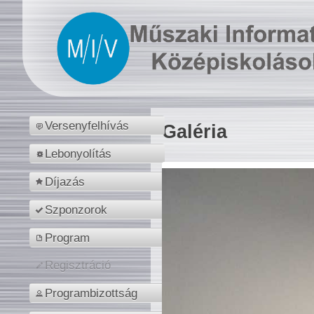
Versenyfelhívás
Galéria
Lebonyolítás
Díjazás
Szponzorok
Program
Regisztráció
Programbizottság