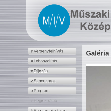
Versenyfelhívás
Galéria
Lebonyolítás
Díjazás
Szponzorok
Program
Regisztráció
Programbizottság