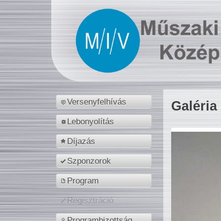
Versenyfelhívás
Galéria
Lebonyolítás
Díjazás
Szponzorok
Program
Regisztráció
Programbizottság