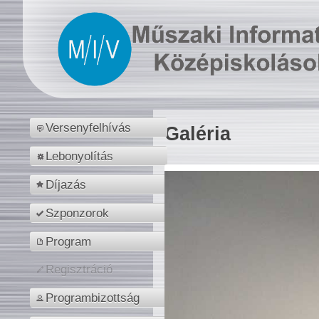
Versenyfelhívás
Galéria
Lebonyolítás
Díjazás
Szponzorok
Program
Regisztráció
Programbizottság