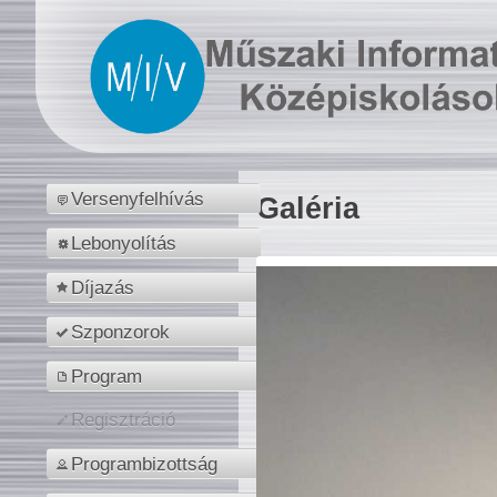
Versenyfelhívás
Galéria
Lebonyolítás
Díjazás
Szponzorok
Program
Regisztráció
Programbizottság