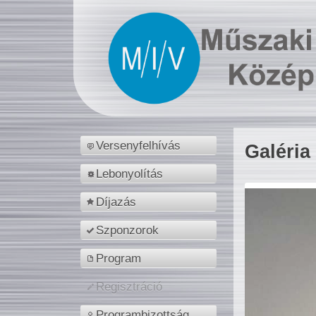
Versenyfelhívás
Galéria
Lebonyolítás
Díjazás
Szponzorok
Program
Regisztráció
Programbizottság