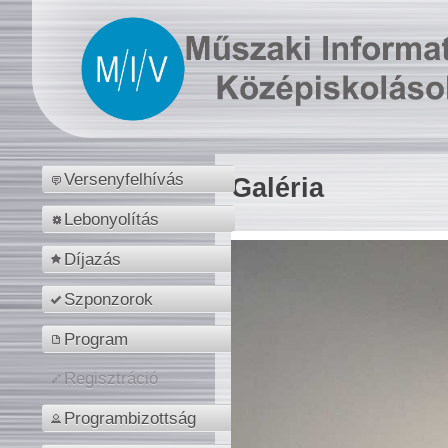
Versenyfelhívás
Galéria
Lebonyolítás
Díjazás
Szponzorok
Program
Regisztráció
Programbizottság