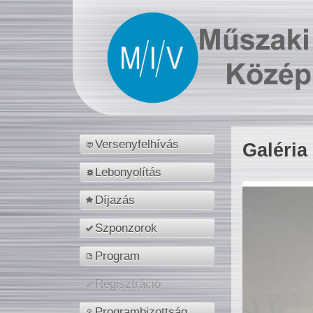
Versenyfelhívás
Galéria
Lebonyolítás
Díjazás
Szponzorok
Program
Regisztráció
Programbizottság