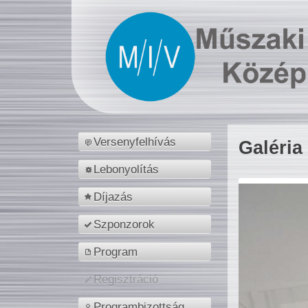
Versenyfelhívás
Galéria
Lebonyolítás
Díjazás
Szponzorok
Program
Regisztráció
Programbizottság