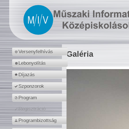
Versenyfelhívás
Galéria
Lebonyolítás
Díjazás
Szponzorok
Program
Regisztráció
Programbizottság