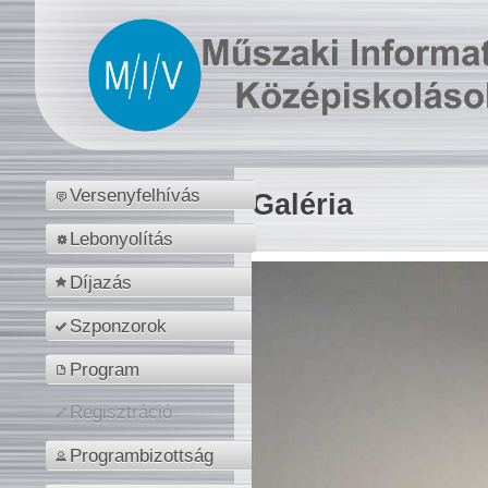
Versenyfelhívás
Galéria
Lebonyolítás
Díjazás
Szponzorok
Program
Regisztráció
Programbizottság