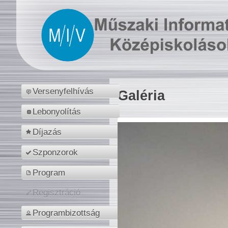
Versenyfelhívás
Galéria
Lebonyolítás
Díjazás
Szponzorok
Program
Regisztráció
Programbizottság