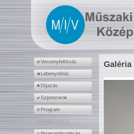
Versenyfelhívás
Galéria
Lebonyolítás
Díjazás
Szponzorok
Program
Regisztráció
Programbizottság