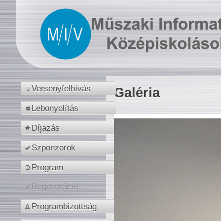
Versenyfelhívás
Galéria
Lebonyolítás
Díjazás
Szponzorok
Program
Regisztráció
Programbizottság