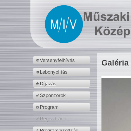
Versenyfelhívás
Galéria
Lebonyolítás
Díjazás
Szponzorok
Program
Regisztráció
Programbizottság