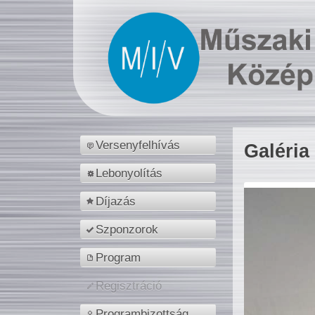
Versenyfelhívás
Galéria
Lebonyolítás
Díjazás
Szponzorok
Program
Regisztráció
Programbizottság