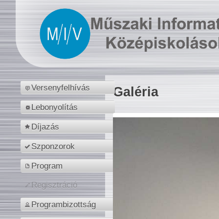
Versenyfelhívás
Galéria
Lebonyolítás
Díjazás
Szponzorok
Program
Regisztráció
Programbizottság