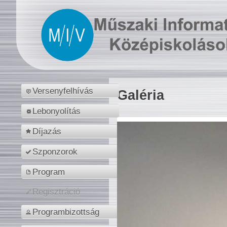
Versenyfelhívás
Galéria
Lebonyolítás
Díjazás
Szponzorok
Program
Regisztráció
Programbizottság