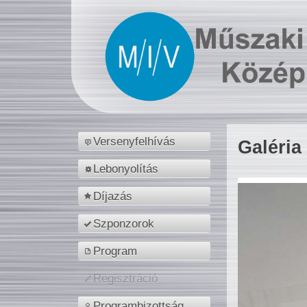
Versenyfelhívás
Galéria
Lebonyolítás
Díjazás
Szponzorok
Program
Regisztráció
Programbizottság