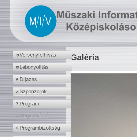
Versenyfelhívás
Galéria
Lebonyolítás
Díjazás
Szponzorok
Program
Regisztráció
Programbizottság