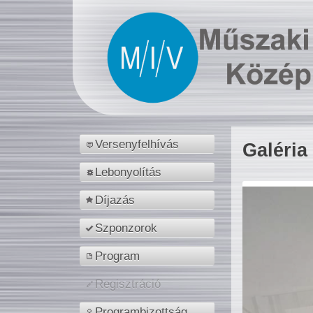
Versenyfelhívás
Galéria
Lebonyolítás
Díjazás
Szponzorok
Program
Regisztráció
Programbizottság