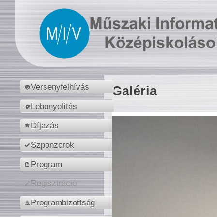
Versenyfelhívás
Galéria
Lebonyolítás
Díjazás
Szponzorok
Program
Regisztráció
Programbizottság