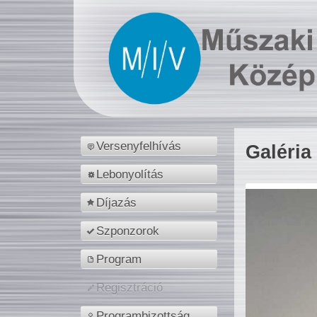
Versenyfelhívás
Galéria
Lebonyolítás
Díjazás
Szponzorok
Program
Regisztráció
Programbizottság