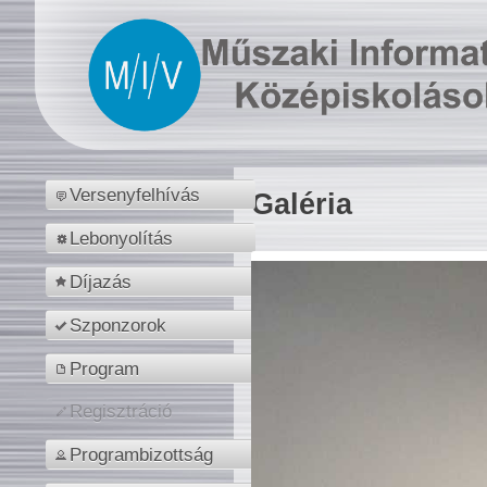
Versenyfelhívás
Galéria
Lebonyolítás
Díjazás
Szponzorok
Program
Regisztráció
Programbizottság