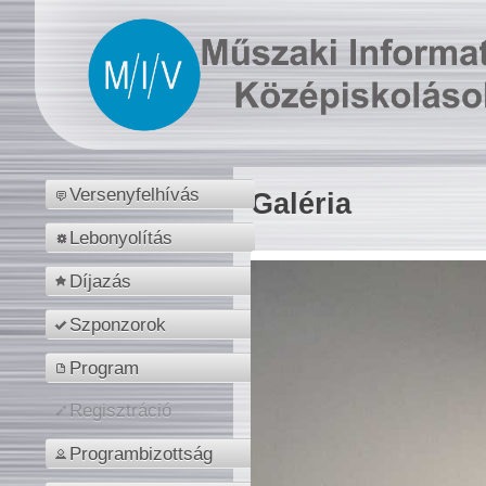
Versenyfelhívás
Galéria
Lebonyolítás
Díjazás
Szponzorok
Program
Regisztráció
Programbizottság