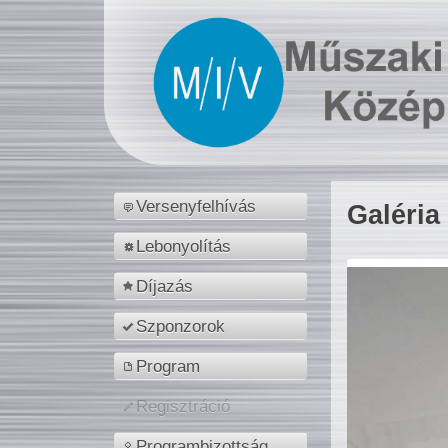
Versenyfelhívás
Galéria
Lebonyolítás
Díjazás
Szponzorok
Program
Regisztráció
Programbizottság