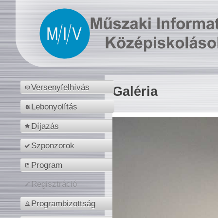
Versenyfelhívás
Galéria
Lebonyolítás
Díjazás
Szponzorok
Program
Regisztráció
Programbizottság