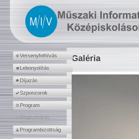
Versenyfelhívás
Galéria
Lebonyolítás
Díjazás
Szponzorok
Program
Regisztráció
Programbizottság