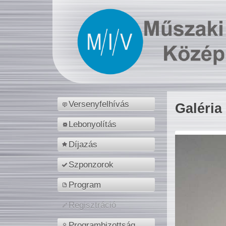
Versenyfelhívás
Galéria
Lebonyolítás
Díjazás
Szponzorok
Program
Regisztráció
Programbizottság