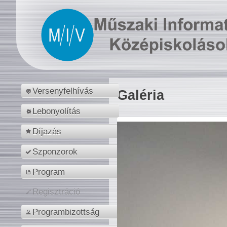
Versenyfelhívás
Galéria
Lebonyolítás
Díjazás
Szponzorok
Program
Regisztráció
Programbizottság